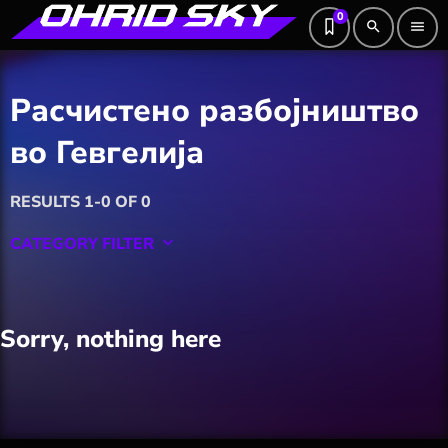
0
search
menu
Расчистено разбојништво
во Гевгелија
RESULTS 1-0 OF 0
CATEGORY FILTER
keyboard_arrow_down
Featured
Sorry, nothing here
Hobby
Software