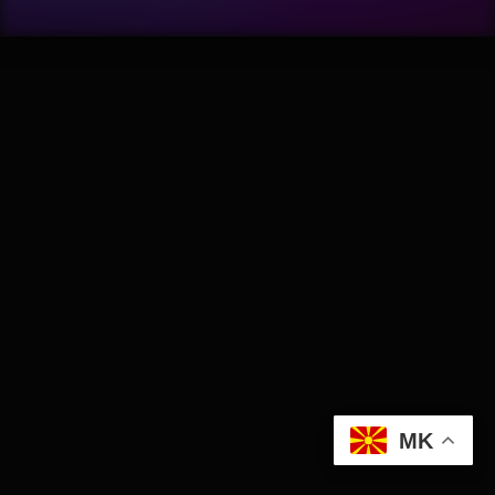
Wellness
АвтоКлуб
Балкан
Бизнис
Домашни Миленици
Досие
Екологија
MK
Економија