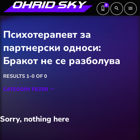
0
search
menu
Психотерапевт за
партнерски односи:
Бракот не се разболува
RESULTS 1-0 OF 0
CATEGORY FILTER
keyboard_arrow_down
Featured
Sorry, nothing here
Hobby
Software