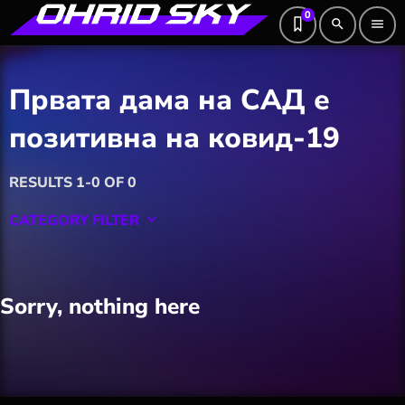
0
search
menu
Првата дама на САД е
позитивна на ковид-19
RESULTS 1-0 OF 0
CATEGORY FILTER
keyboard_arrow_down
Featured
Sorry, nothing here
Hobby
Software