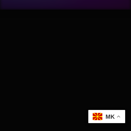
Wellness
АвтоКлуб
Балкан
Бизнис
Домашни Миленици
Досие
Екологија
MK
Економија