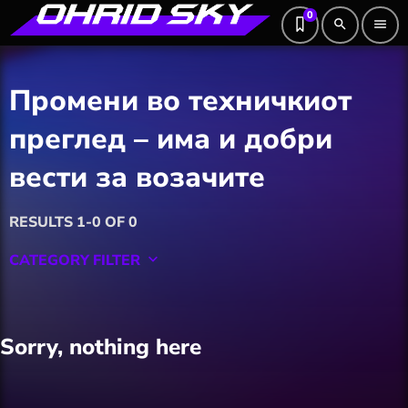
0
search
menu
Промени во техничкиот
преглед – има и добри
вести за возачите
RESULTS 1-0 OF 0
CATEGORY FILTER
keyboard_arrow_down
Featured
Sorry, nothing here
Hobby
Software