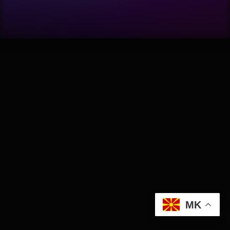
Software
Wellness
АвтоКлуб
Балкан
Бизнис
Домашни Миленици
Досие
MK
Екологија