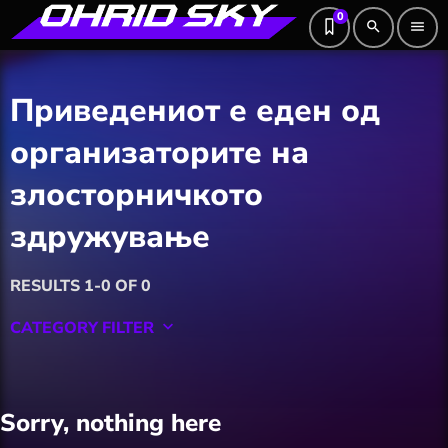
0
search
menu
Приведениот е еден од
организаторите на
злосторничкото
здружување
RESULTS 1-0 OF 0
CATEGORY FILTER
keyboard_arrow_down
Featured
Sorry, nothing here
Hobby