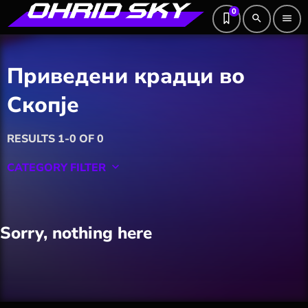
0
search
menu
Приведени крадци во
Скопје
RESULTS 1-0 OF 0
CATEGORY FILTER
keyboard_arrow_down
Featured
Sorry, nothing here
Hobby
Software