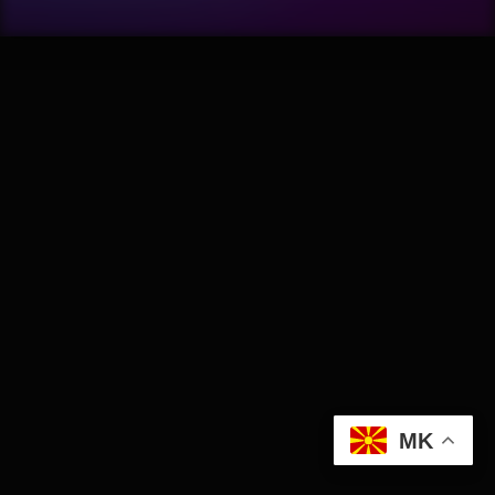
Wellness
АвтоКлуб
Балкан
Бизнис
Домашни Миленици
Досие
Екологија
MK
Економија