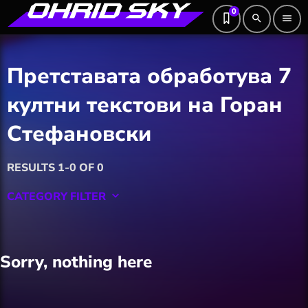
0
search
menu
Претставата обработува 7
култни текстови на Горан
Стефановски
RESULTS 1-0 OF 0
CATEGORY FILTER
keyboard_arrow_down
Featured
Sorry, nothing here
Hobby
Software