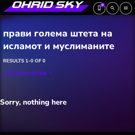
0
search
menu
прави голема штета на
исламот и муслиманите
RESULTS 1-0 OF 0
CATEGORY FILTER
keyboard_arrow_down
Featured
Sorry, nothing here
Hobby
Software