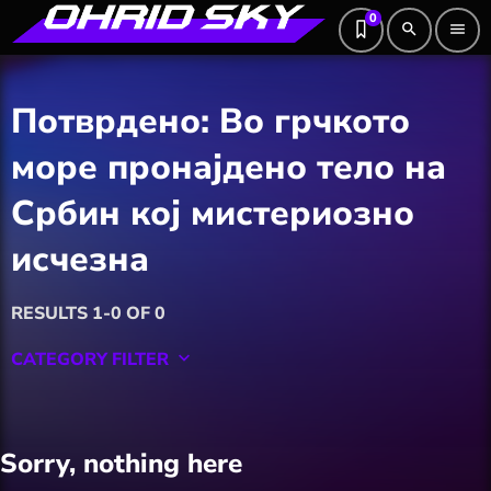
0
search
menu
Потврдено: Во грчкото
море пронајдено тело на
Србин кој мистериозно
исчезна
RESULTS 1-0 OF 0
CATEGORY FILTER
keyboard_arrow_down
Featured
Sorry, nothing here
Hobby