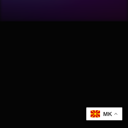
Software
Wellness
АвтоКлуб
Балкан
Бизнис
Домашни Миленици
Досие
MK
Екологија