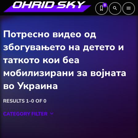
0
search
menu
Потресно видео од
збогувањето на детето и
таткото кои беа
мобилизирани за војната
во Украина
RESULTS 1-0 OF 0
CATEGORY FILTER
keyboard_arrow_down
Featured