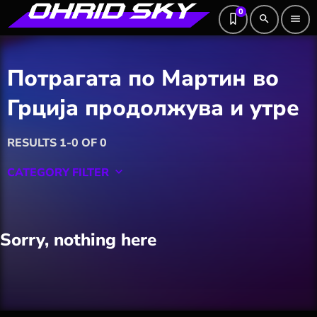
0
search
menu
Потрагата по Мартин во
Грција продолжува и утре
RESULTS 1-0 OF 0
CATEGORY FILTER
keyboard_arrow_down
Featured
Sorry, nothing here
Hobby
Software