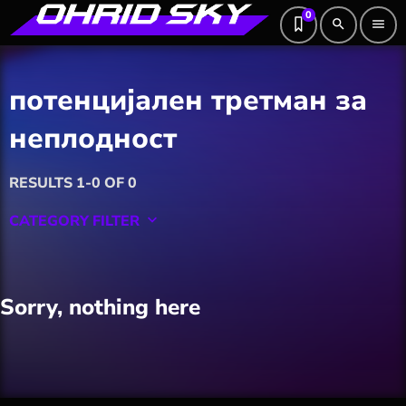
0
search
menu
потенцијален третман за
неплодност
RESULTS 1-0 OF 0
CATEGORY FILTER
keyboard_arrow_down
Featured
Sorry, nothing here
Hobby
Software