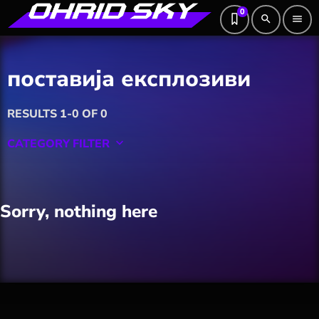
0
search
menu
поставија експлозиви
RESULTS 1-0 OF 0
CATEGORY FILTER
keyboard_arrow_down
Featured
Sorry, nothing here
Hobby
Software
Wellness