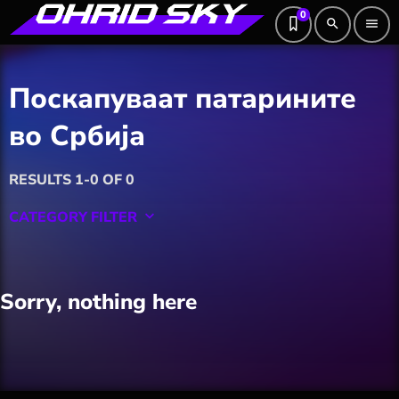
0
search
menu
Поскапуваат патарините
во Србија
RESULTS 1-0 OF 0
CATEGORY FILTER
keyboard_arrow_down
Featured
Sorry, nothing here
Hobby
Software