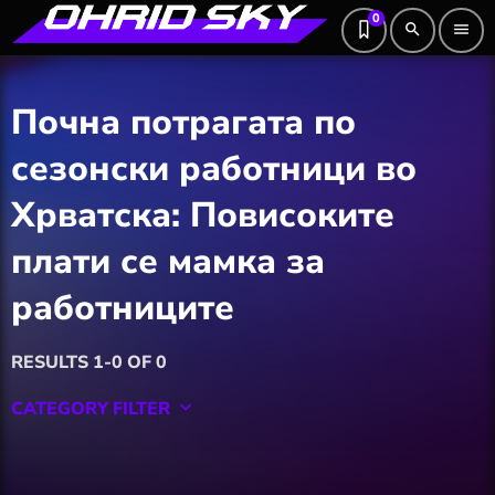
0
search
menu
Почна потрагата по
сезонски работници во
Хрватска: Повисоките
плати се мамка за
работниците
RESULTS 1-0 OF 0
CATEGORY FILTER
keyboard_arrow_down
Featured