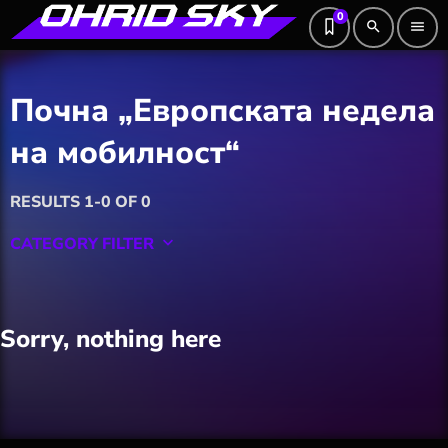
0
search
menu
Почна „Европската недела
на мобилност“
RESULTS 1-0 OF 0
CATEGORY FILTER
keyboard_arrow_down
Featured
Sorry, nothing here
Hobby
Software