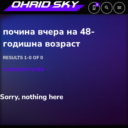
0
search
menu
почина вчера на 48-
годишна возраст
RESULTS 1-0 OF 0
CATEGORY FILTER
keyboard_arrow_down
Featured
Sorry, nothing here
Hobby
Software