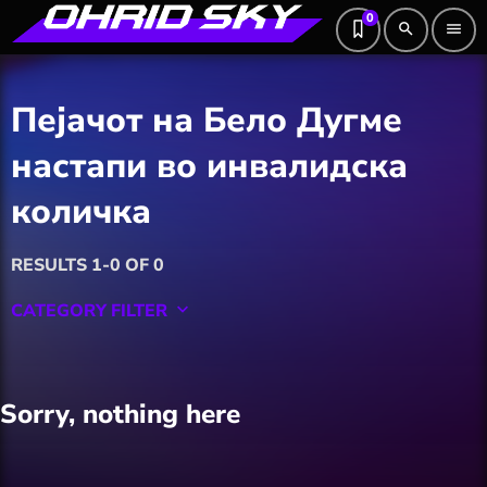
0
search
menu
Пејачот на Бело Дугме
настапи во инвалидска
количка
RESULTS 1-0 OF 0
CATEGORY FILTER
keyboard_arrow_down
Featured
Sorry, nothing here
Hobby
Software