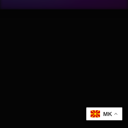
Wellness
АвтоКлуб
Балкан
Бизнис
Домашни Миленици
Досие
Екологија
MK
Економија