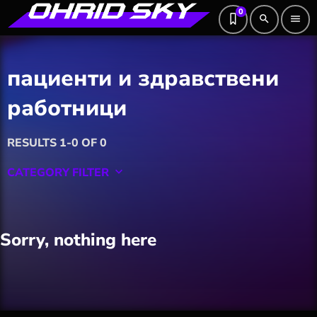
0
search
menu
пациенти и здравствени
работници
RESULTS 1-0 OF 0
CATEGORY FILTER
keyboard_arrow_down
Featured
Sorry, nothing here
Hobby
Software