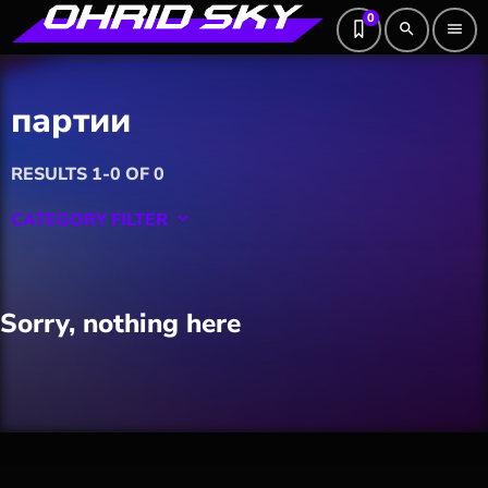
0
search
menu
партии
RESULTS 1-0 OF 0
CATEGORY FILTER
keyboard_arrow_down
Featured
Sorry, nothing here
Hobby
Software
Wellness