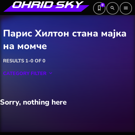
0
search
menu
Парис Хилтон стана мајка
на момче
RESULTS 1-0 OF 0
CATEGORY FILTER
keyboard_arrow_down
Featured
Sorry, nothing here
Hobby
Software