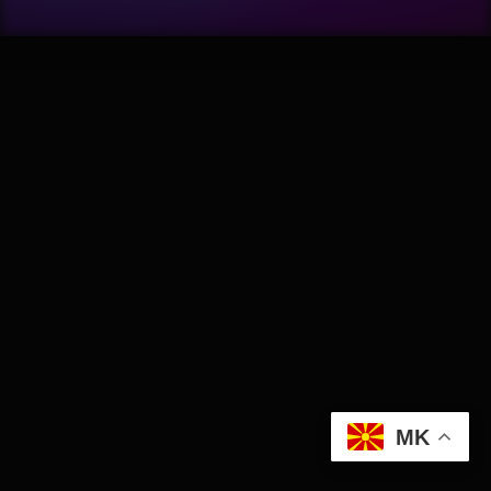
Wellness
АвтоКлуб
Балкан
Бизнис
Домашни Миленици
Досие
Екологија
MK
Економија