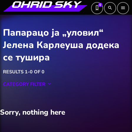
0
search
menu
Папарацо ја „уловил“
Јелена Карлеуша додека
се тушира
RESULTS 1-0 OF 0
CATEGORY FILTER
keyboard_arrow_down
Featured
Sorry, nothing here
Hobby
Software