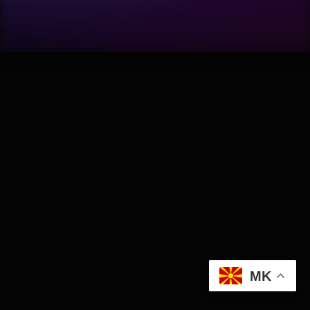
Software
Wellness
АвтоКлуб
Балкан
Бизнис
Домашни Миленици
Досие
MK
Екологија