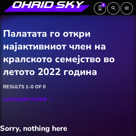
0
search
menu
Палатата го откри
најактивниот член на
кралското семејство во
летото 2022 година
RESULTS 1-0 OF 0
CATEGORY FILTER
keyboard_arrow_down
Featured
Sorry, nothing here
Hobby