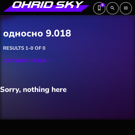
0
search
menu
односно 9.018
RESULTS 1-0 OF 0
CATEGORY FILTER
keyboard_arrow_down
Featured
Sorry, nothing here
Hobby
Software
Wellness