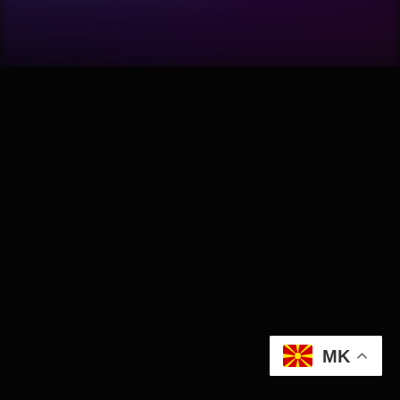
Software
Wellness
АвтоКлуб
Балкан
Бизнис
Домашни Миленици
Досие
MK
Екологија