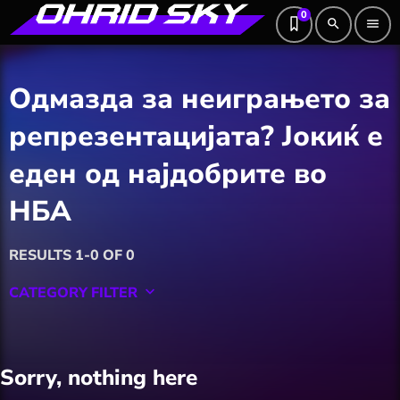
0
search
menu
Одмазда за неиграњето за
репрезентацијата? Јокиќ е
еден од најдобрите во
НБА
RESULTS 1-0 OF 0
CATEGORY FILTER
keyboard_arrow_down
Featured
Sorry, nothing here
Hobby