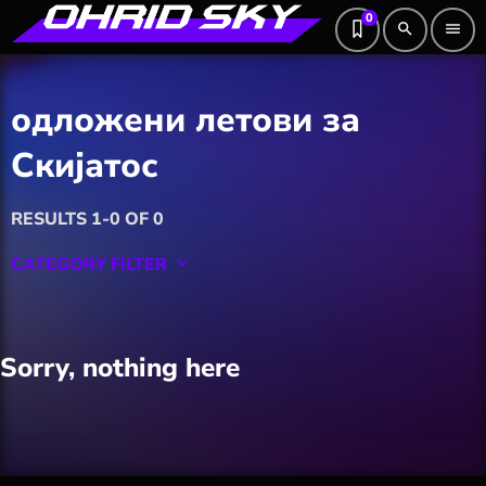
0
search
menu
одложени летови за
Скијатос
RESULTS 1-0 OF 0
CATEGORY FILTER
keyboard_arrow_down
Featured
Sorry, nothing here
Hobby
Software