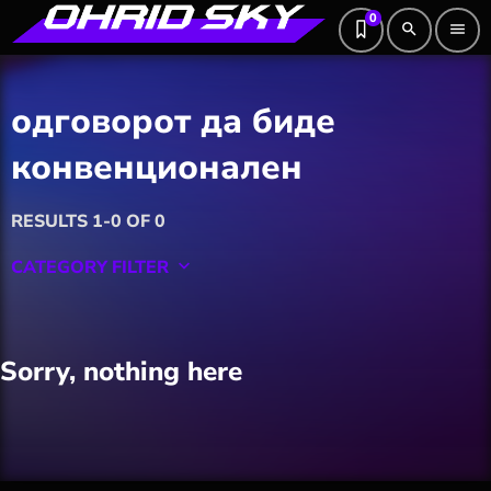
0
search
menu
одговорот да биде
конвенционален
RESULTS 1-0 OF 0
CATEGORY FILTER
keyboard_arrow_down
Featured
Sorry, nothing here
Hobby
Software