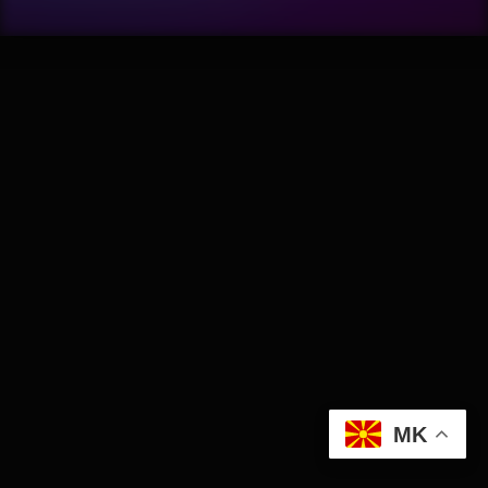
Wellness
АвтоКлуб
Балкан
Бизнис
Домашни Миленици
Досие
Екологија
MK
Економија