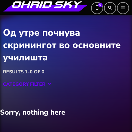
0
search
menu
Од утре почнува
скринингот во основните
училишта
RESULTS 1-0 OF 0
CATEGORY FILTER
keyboard_arrow_down
Featured
Sorry, nothing here
Hobby
Software