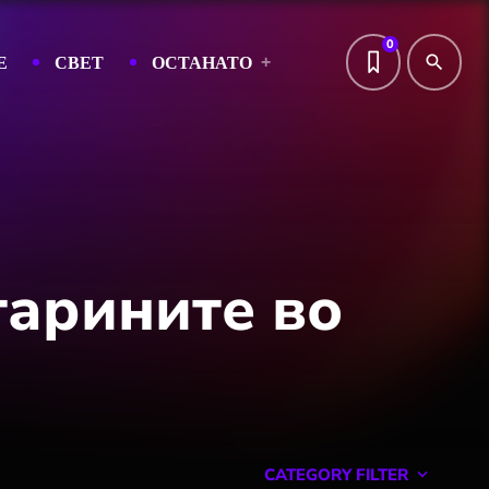
0
Е
СВЕТ
ОСТАНАТО
search
тарините во
CATEGORY FILTER
keyboard_arrow_down