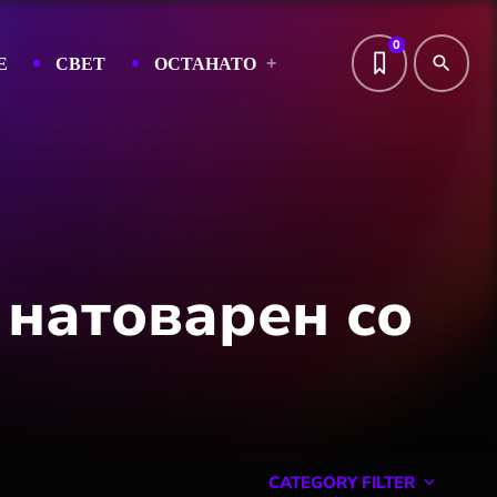
0
Е
СВЕТ
ОСТАНАТО
search
 натоварен со
CATEGORY FILTER
keyboard_arrow_down