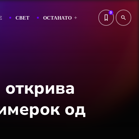
0
Е
СВЕТ
ОСТАНАТО
search
ј открива
римерок од