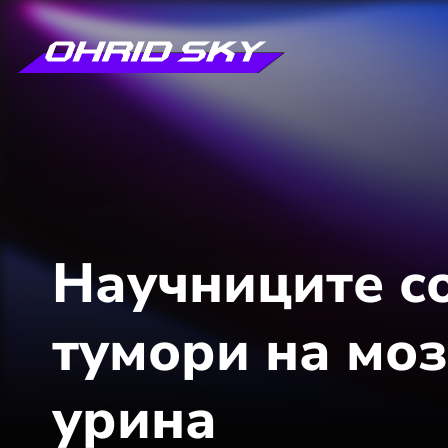
Научниците со
тумори на моз
урина