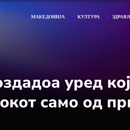
МАКЕДОНИЈА
КУЛТУРА
ЗДРАВЈ
здадоа уред ко
окот само од п