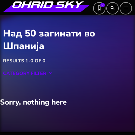
0
search
menu
Над 50 загинати во
Шпанија
RESULTS 1-0 OF 0
CATEGORY FILTER
keyboard_arrow_down
Featured
Sorry, nothing here
Hobby
Software