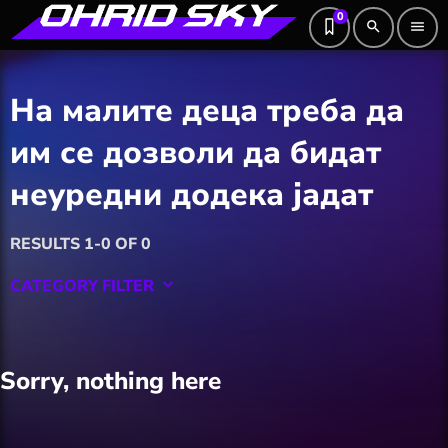
0
search
menu
На малите деца треба да
им се дозволи да бидат
неуредни додека јадат
RESULTS 1-0 OF 0
CATEGORY FILTER
keyboard_arrow_down
Featured
Sorry, nothing here
Hobby
Software