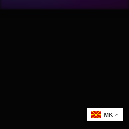
Wellness
АвтоКлуб
Балкан
Бизнис
Домашни Миленици
Досие
Екологија
MK
Економија