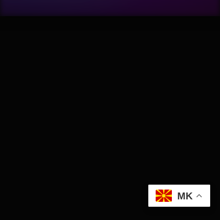
Wellness
АвтоКлуб
Балкан
Бизнис
Домашни Миленици
Досие
Екологија
MK
Економија