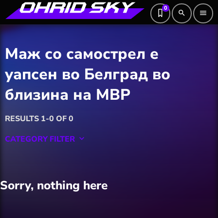
0
search
menu
Маж со самострел е
уапсен во Белград во
близина на МВР
RESULTS 1-0 OF 0
CATEGORY FILTER
keyboard_arrow_down
Featured
Sorry, nothing here
Hobby
Software