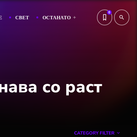
0
Е
СВЕТ
ОСТАНАТО
search
нава со раст
CATEGORY FILTER
keyboard_arrow_down