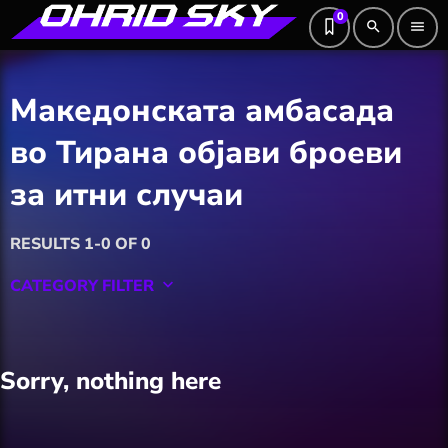
0
search
menu
Македонската амбасада
во Тирана објави броеви
за итни случаи
RESULTS 1-0 OF 0
CATEGORY FILTER
keyboard_arrow_down
Featured
Sorry, nothing here
Hobby
Software