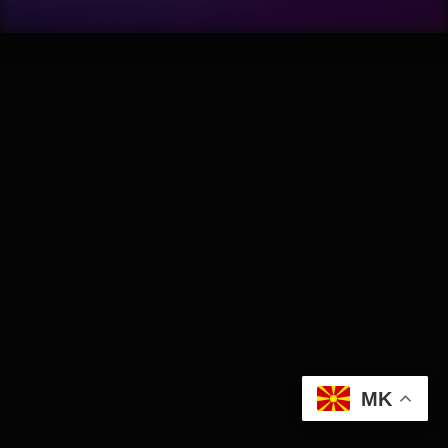
Wellness
АвтоКлуб
Балкан
Бизнис
Домашни Миленици
Досие
Екологија
MK
Економија