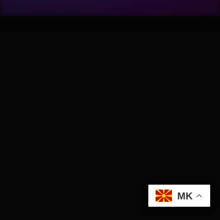
Wellness
АвтоКлуб
Балкан
Бизнис
Домашни Миленици
Досие
Екологија
MK
Економија