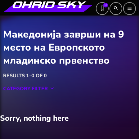
0
search
menu
Македонија заврши на 9
место на Европското
младинско првенство
RESULTS 1-0 OF 0
CATEGORY FILTER
keyboard_arrow_down
Featured
Sorry, nothing here
Hobby
Software