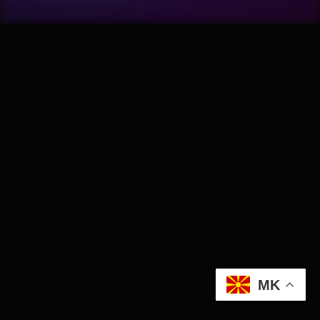
Wellness
АвтоКлуб
Балкан
Бизнис
Домашни Миленици
Досие
Екологија
MK
Економија