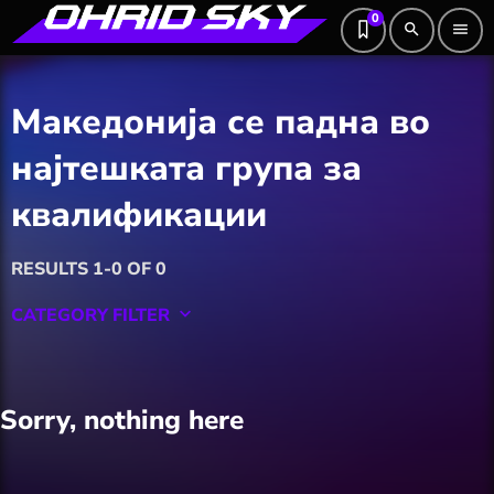
0
search
menu
Македонија се падна во
најтешката група за
квалификации
RESULTS 1-0 OF 0
CATEGORY FILTER
keyboard_arrow_down
Featured
Sorry, nothing here
Hobby
Software