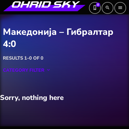
0
search
menu
Македонија – Гибралтар
4:0
RESULTS 1-0 OF 0
CATEGORY FILTER
keyboard_arrow_down
Featured
Sorry, nothing here
Hobby
Software