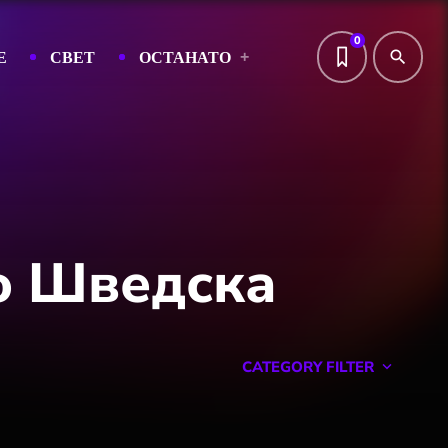
0
Е
СВЕТ
ОСТАНАТО
search
во Шведска
CATEGORY FILTER
keyboard_arrow_down
Featured