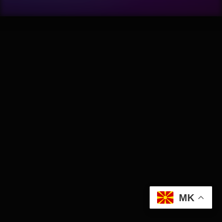
Wellness
АвтоКлуб
Балкан
Бизнис
Домашни Миленици
Досие
Екологија
MK
Економија