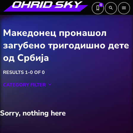
0
search
menu
Македонец пронашол
загубено тригодишно дете
од Србија
RESULTS 1-0 OF 0
CATEGORY FILTER
keyboard_arrow_down
Featured
Sorry, nothing here
Hobby
Software