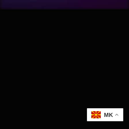
Wellness
АвтоКлуб
Балкан
Бизнис
Домашни Миленици
Досие
Екологија
MK
Економија