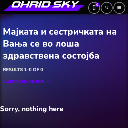
0
search
menu
Мајката и сестричката на
Вања се во лоша
здравствена состојба
RESULTS 1-0 OF 0
CATEGORY FILTER
keyboard_arrow_down
Featured
Sorry, nothing here
Hobby
Software