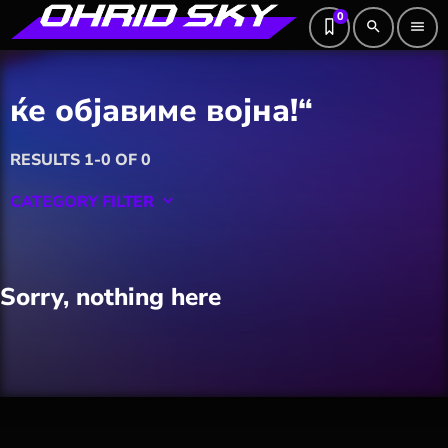
0
search
menu
ќе објавиме војна!“
RESULTS 1-0 OF 0
CATEGORY FILTER
keyboard_arrow_down
Featured
Sorry, nothing here
Hobby
Software
Wellness