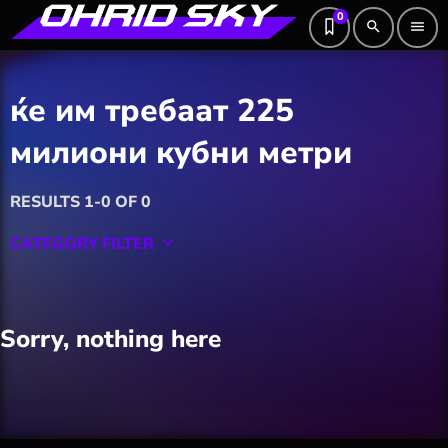
0
search
menu
ќе им требаат 225
милиони кубни метри
RESULTS 1-0 OF 0
CATEGORY FILTER
keyboard_arrow_down
Featured
Sorry, nothing here
Hobby
Software