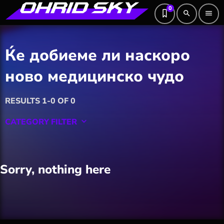
0
search
menu
Ќе добиеме ли наскоро
ново медицинско чудо
RESULTS 1-0 OF 0
CATEGORY FILTER
keyboard_arrow_down
Featured
Sorry, nothing here
Hobby
Software