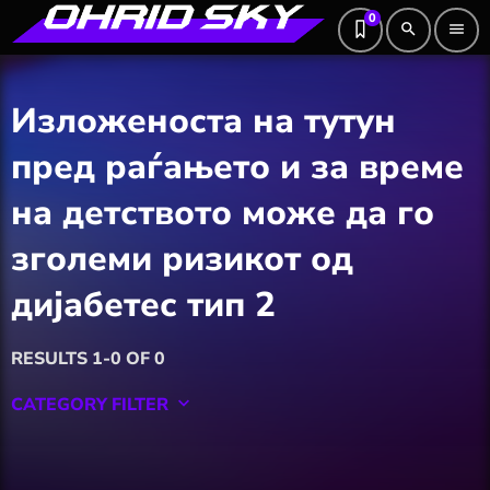
0
search
menu
Изложеноста на тутун
пред раѓањето и за време
на детството може да го
зголеми ризикот од
дијабетес тип 2
RESULTS 1-0 OF 0
CATEGORY FILTER
keyboard_arrow_down
Featured