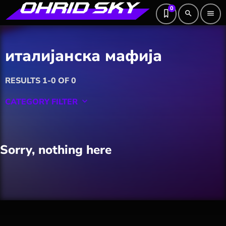
0
search
menu
италијанска мафија
RESULTS 1-0 OF 0
CATEGORY FILTER
keyboard_arrow_down
Featured
Sorry, nothing here
Hobby
Software
Wellness