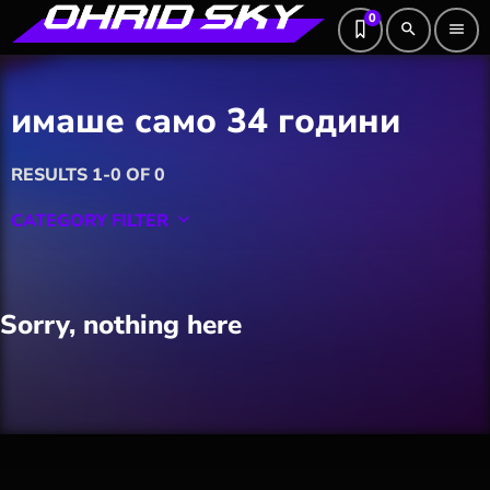
0
search
menu
имаше само 34 години
RESULTS 1-0 OF 0
CATEGORY FILTER
keyboard_arrow_down
Featured
Sorry, nothing here
Hobby
Software
Wellness