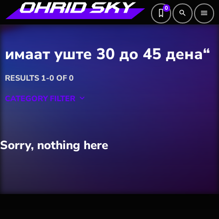
0
search
menu
имаат уште 30 до 45 дена“
RESULTS 1-0 OF 0
CATEGORY FILTER
keyboard_arrow_down
Featured
Sorry, nothing here
Hobby
Software
Wellness