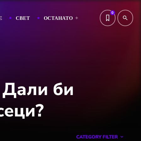
0
Е
СВЕТ
ОСТАНАТО
search
: Дали би
сеци?
CATEGORY FILTER
keyboard_arrow_down